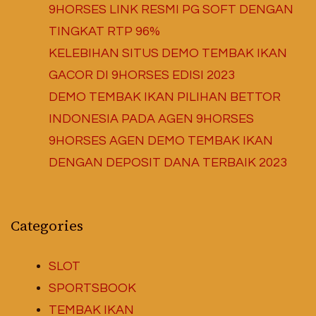
9HORSES LINK RESMI PG SOFT DENGAN
TINGKAT RTP 96%
KELEBIHAN SITUS DEMO TEMBAK IKAN
GACOR DI 9HORSES EDISI 2023
DEMO TEMBAK IKAN PILIHAN BETTOR
INDONESIA PADA AGEN 9HORSES
9HORSES AGEN DEMO TEMBAK IKAN
DENGAN DEPOSIT DANA TERBAIK 2023
Categories
SLOT
SPORTSBOOK
TEMBAK IKAN