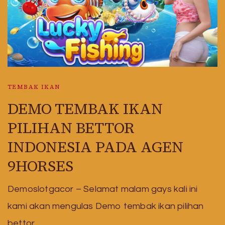
TEMBAK IKAN
DEMO TEMBAK IKAN
PILIHAN BETTOR
INDONESIA PADA AGEN
9HORSES
Demoslotgacor – Selamat malam gays kali ini
kami akan mengulas Demo tembak ikan pilihan
bettor …