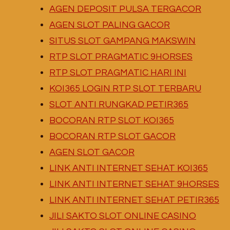
AGEN DEPOSIT PULSA TERGACOR
AGEN SLOT PALING GACOR
SITUS SLOT GAMPANG MAKSWIN
RTP SLOT PRAGMATIC 9HORSES
RTP SLOT PRAGMATIC HARI INI
KOI365 LOGIN RTP SLOT TERBARU
SLOT ANTI RUNGKAD PETIR365
BOCORAN RTP SLOT KOI365
BOCORAN RTP SLOT GACOR
AGEN SLOT GACOR
LINK ANTI INTERNET SEHAT KOI365
LINK ANTI INTERNET SEHAT 9HORSES
LINK ANTI INTERNET SEHAT PETIR365
JILI SAKTO SLOT ONLINE CASINO