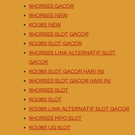
9HORSES GACOR
9HORSES NEW
KOI365 NEW
9HORSES SLOT GACOR
KOI365 SLOT GACOR
9HORSES LINK ALTERNATIF SLOT
GACOR
KOI365 SLOT GACOR HARI INI
9HORSES SLOT GACOR HARI INI
9HORSES SLOT
KOI365 SLOT
KOI365 LINK ALTERNATIF SLOT GACOR
9HORSES MPO SLOT
KOI365 UG SLOT