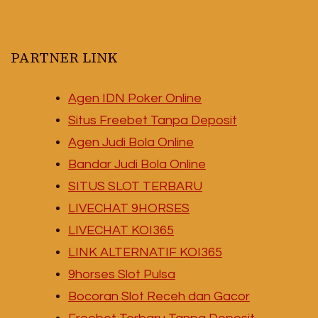
PARTNER LINK
Agen IDN Poker Online
Situs Freebet Tanpa Deposit
Agen Judi Bola Online
Bandar Judi Bola Online
SITUS SLOT TERBARU
LIVECHAT 9HORSES
LIVECHAT KOI365
LINK ALTERNATIF KOI365
9horses Slot Pulsa
Bocoran Slot Receh dan Gacor