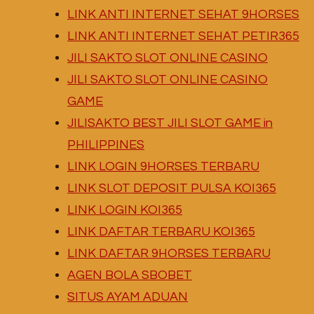
LINK ANTI INTERNET SEHAT 9HORSES
LINK ANTI INTERNET SEHAT PETIR365
JILI SAKTO SLOT ONLINE CASINO
JILI SAKTO SLOT ONLINE CASINO
GAME
JILISAKTO BEST JILI SLOT GAME in
PHILIPPINES
LINK LOGIN 9HORSES TERBARU
LINK SLOT DEPOSIT PULSA KOI365
LINK LOGIN KOI365
LINK DAFTAR TERBARU KOI365
LINK DAFTAR 9HORSES TERBARU
AGEN BOLA SBOBET
SITUS AYAM ADUAN