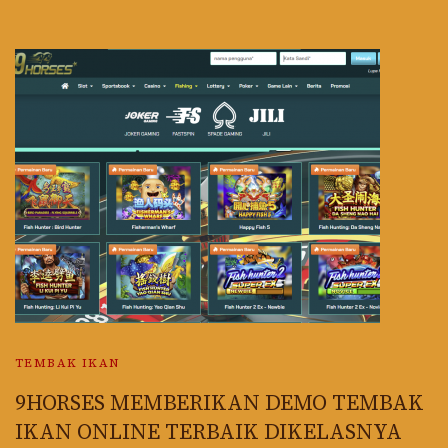
TEMBAK IKAN
9HORSES MEMBERIKAN DEMO TEMBAK
IKAN ONLINE TERBAIK DIKELASNYA