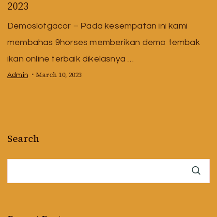
2023
Demoslotgacor – Pada kesempatan ini kami
membahas 9horses memberikan demo tembak
ikan online terbaik dikelasnya …
March 10, 2023
Admin
Search