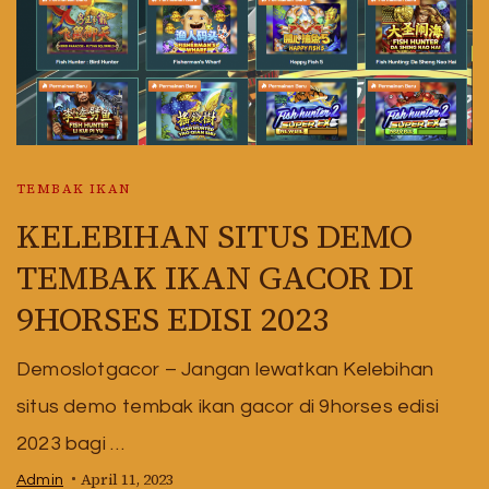
TEMBAK IKAN
KELEBIHAN SITUS DEMO
TEMBAK IKAN GACOR DI
9HORSES EDISI 2023
Demoslotgacor – Jangan lewatkan Kelebihan
situs demo tembak ikan gacor di 9horses edisi
2023 bagi …
April 11, 2023
Admin