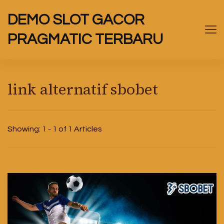
DEMO SLOT GACOR
PRAGMATIC TERBARU
link alternatif sbobet
Showing: 1 - 1 of 1 Articles