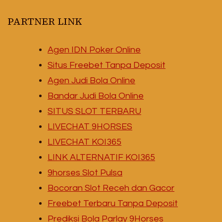
PARTNER LINK
Agen IDN Poker Online
Situs Freebet Tanpa Deposit
Agen Judi Bola Online
Bandar Judi Bola Online
SITUS SLOT TERBARU
LIVECHAT 9HORSES
LIVECHAT KOI365
LINK ALTERNATIF KOI365
9horses Slot Pulsa
Bocoran Slot Receh dan Gacor
Freebet Terbaru Tanpa Deposit
Prediksi Bola Parlay 9Horses