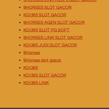
9HORSES SLOT GACOR
KOI365 SLOT GACOR
9HORSES AGEN SLOT GACOR
KOI365 SLOT PG SOFT
9HORSES LINK SLOT GACOR
KOI365 JUDI SLOT GACOR
9Horses
9Horses slot gacor
KOI365
KOI365 SLOT GACOR
KOI365 LINK