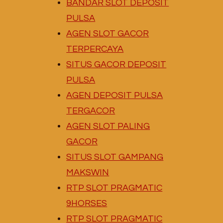
BANDAR SLOT DEPOSIT
PULSA
AGEN SLOT GACOR
TERPERCAYA
SITUS GACOR DEPOSIT
PULSA
AGEN DEPOSIT PULSA
TERGACOR
AGEN SLOT PALING
GACOR
SITUS SLOT GAMPANG
MAKSWIN
RTP SLOT PRAGMATIC
9HORSES
RTP SLOT PRAGMATIC