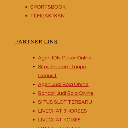
SPORTSBOOK
TEMBAK IKAN
PARTNER LINK
Agen IDN Poker Online
Situs Freebet Tanpa
Deposit
Agen Judi Bola Online
Bandar Judi Bola Online
SITUS SLOT TERBARU
LIVECHAT 9HORSES
LIVECHAT KOI365