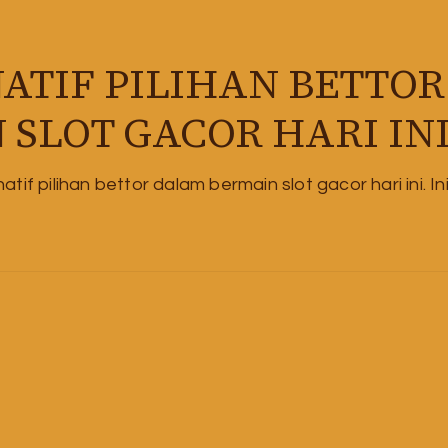
NATIF PILIHAN BETTOR
SLOT GACOR HARI IN
if pilihan bettor dalam bermain slot gacor hari ini. In