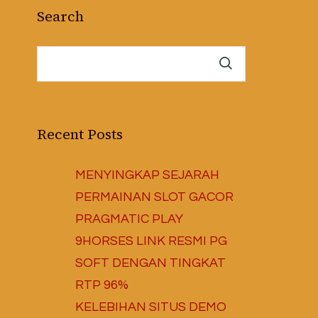
Search
Recent Posts
MENYINGKAP SEJARAH
PERMAINAN SLOT GACOR
PRAGMATIC PLAY
9HORSES LINK RESMI PG
SOFT DENGAN TINGKAT
RTP 96%
KELEBIHAN SITUS DEMO