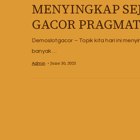
MENYINGKAP SE
GACOR PRAGMAT
Demoslotgacor – Topik kita hari ini men
banyak …
June 30, 2023
Admin