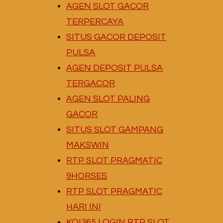
AGEN SLOT GACOR
TERPERCAYA
SITUS GACOR DEPOSIT
PULSA
AGEN DEPOSIT PULSA
TERGACOR
AGEN SLOT PALING
GACOR
SITUS SLOT GAMPANG
MAKSWIN
RTP SLOT PRAGMATIC
9HORSES
RTP SLOT PRAGMATIC
HARI INI
KOI365 LOGIN RTP SLOT