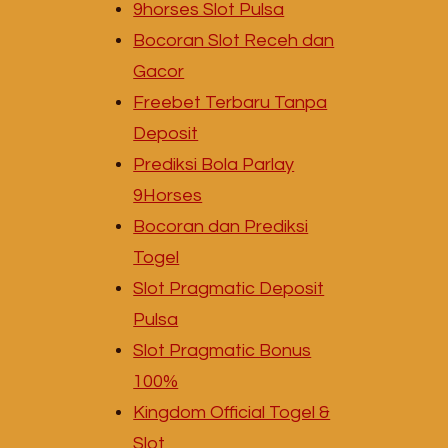
9horses Slot Pulsa
Bocoran Slot Receh dan
Gacor
Freebet Terbaru Tanpa
Deposit
Prediksi Bola Parlay
9Horses
Bocoran dan Prediksi
Togel
Slot Pragmatic Deposit
Pulsa
Slot Pragmatic Bonus
100%
Kingdom Official Togel &
Slot