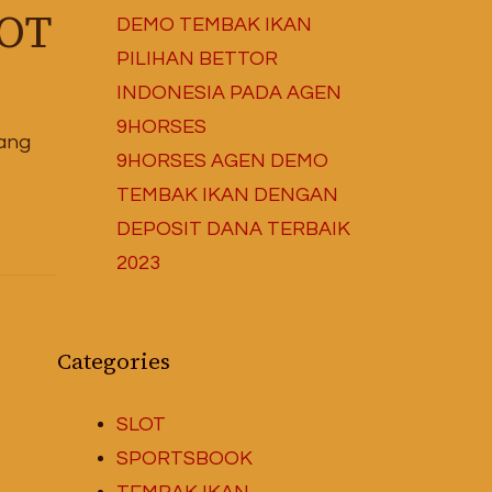
OT
DEMO TEMBAK IKAN
PILIHAN BETTOR
INDONESIA PADA AGEN
9HORSES
yang
9HORSES AGEN DEMO
TEMBAK IKAN DENGAN
DEPOSIT DANA TERBAIK
2023
Categories
SLOT
SPORTSBOOK