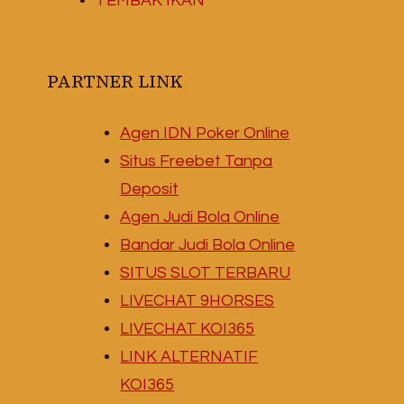
TEMBAK IKAN
PARTNER LINK
Agen IDN Poker Online
Situs Freebet Tanpa
Deposit
Agen Judi Bola Online
Bandar Judi Bola Online
SITUS SLOT TERBARU
LIVECHAT 9HORSES
LIVECHAT KOI365
LINK ALTERNATIF
KOI365