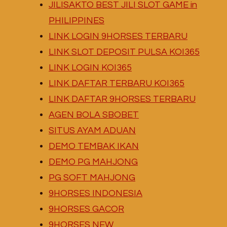
JILISAKTO BEST JILI SLOT GAME in
PHILIPPINES
LINK LOGIN 9HORSES TERBARU
LINK SLOT DEPOSIT PULSA KOI365
LINK LOGIN KOI365
LINK DAFTAR TERBARU KOI365
LINK DAFTAR 9HORSES TERBARU
AGEN BOLA SBOBET
SITUS AYAM ADUAN
DEMO TEMBAK IKAN
DEMO PG MAHJONG
PG SOFT MAHJONG
9HORSES INDONESIA
9HORSES GACOR
9HORSES NEW