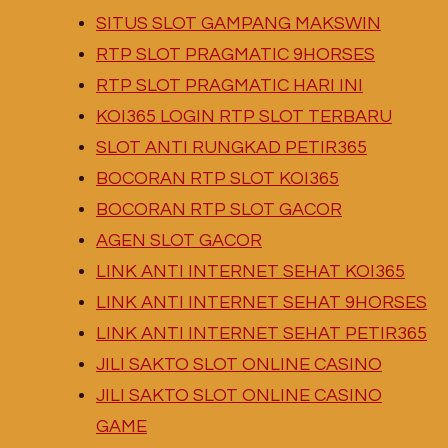
SITUS SLOT GAMPANG MAKSWIN
RTP SLOT PRAGMATIC 9HORSES
RTP SLOT PRAGMATIC HARI INI
KOI365 LOGIN RTP SLOT TERBARU
SLOT ANTI RUNGKAD PETIR365
BOCORAN RTP SLOT KOI365
BOCORAN RTP SLOT GACOR
AGEN SLOT GACOR
LINK ANTI INTERNET SEHAT KOI365
LINK ANTI INTERNET SEHAT 9HORSES
LINK ANTI INTERNET SEHAT PETIR365
JILI SAKTO SLOT ONLINE CASINO
JILI SAKTO SLOT ONLINE CASINO
GAME