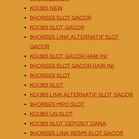
KOI365 NEW
9HORSES SLOT GACOR
KOI365 SLOT GACOR
9HORSES LINK ALTERNATIF SLOT
GACOR
KOI365 SLOT GACOR HARI INI
9HORSES SLOT GACOR HARI INI
9HORSES SLOT
KOI365 SLOT
KOI365 LINK ALTERNATIF SLOT GACOR
9HORSES MPO SLOT
KOI365 UG SLOT
KOI365 SLOT DEPOSIT DANA
9HORSES LINK RESMI SLOT GACOR