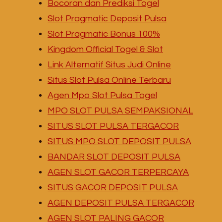
Bocoran dan Prediksi Togel
Slot Pragmatic Deposit Pulsa
Slot Pragmatic Bonus 100%
Kingdom Official Togel & Slot
Link Alternatif Situs Judi Online
Situs Slot Pulsa Online Terbaru
Agen Mpo Slot Pulsa Togel
MPO SLOT PULSA SEMPAKSIONAL
SITUS SLOT PULSA TERGACOR
SITUS MPO SLOT DEPOSIT PULSA
BANDAR SLOT DEPOSIT PULSA
AGEN SLOT GACOR TERPERCAYA
SITUS GACOR DEPOSIT PULSA
AGEN DEPOSIT PULSA TERGACOR
AGEN SLOT PALING GACOR