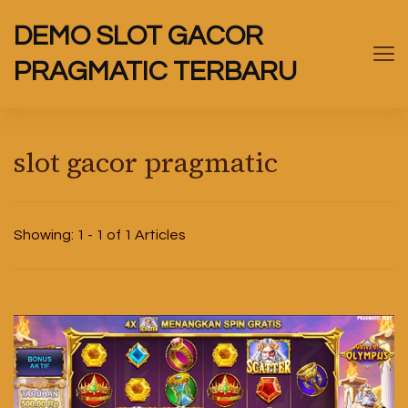
DEMO SLOT GACOR
PRAGMATIC TERBARU
slot gacor pragmatic
Showing: 1 - 1 of 1 Articles