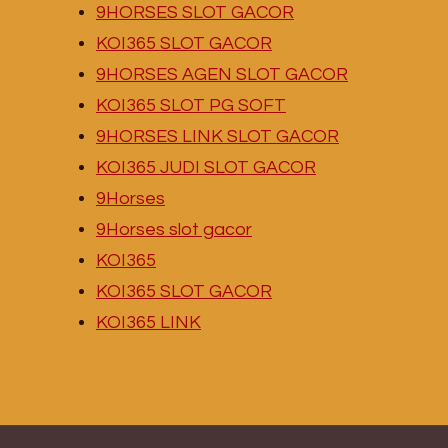
9HORSES SLOT GACOR
KOI365 SLOT GACOR
9HORSES AGEN SLOT GACOR
KOI365 SLOT PG SOFT
9HORSES LINK SLOT GACOR
KOI365 JUDI SLOT GACOR
9Horses
9Horses slot gacor
KOI365
KOI365 SLOT GACOR
KOI365 LINK