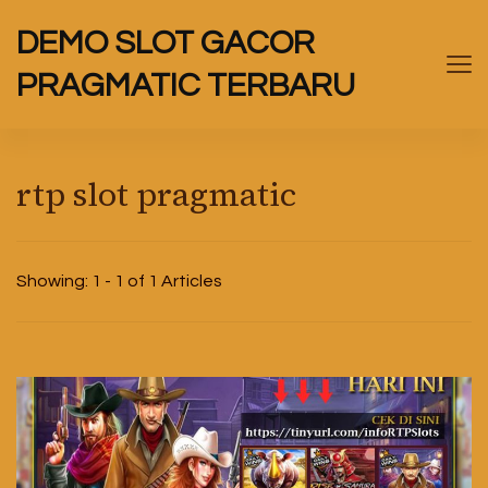
DEMO SLOT GACOR
PRAGMATIC TERBARU
rtp slot pragmatic
Showing: 1 - 1 of 1 Articles