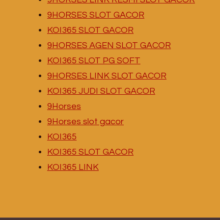
9HORSES SLOT GACOR
KOI365 SLOT GACOR
9HORSES AGEN SLOT GACOR
KOI365 SLOT PG SOFT
9HORSES LINK SLOT GACOR
KOI365 JUDI SLOT GACOR
9Horses
9Horses slot gacor
KOI365
KOI365 SLOT GACOR
KOI365 LINK