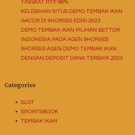
TINGKAT RTP 96%
KELEBIHAN SITUS DEMO TEMBAK IKAN
GACOR DI 9HORSES EDISI 2023
DEMO TEMBAK IKAN PILIHAN BETTOR
INDONESIA PADA AGEN 9HORSES
9HORSES AGEN DEMO TEMBAK IKAN
DENGAN DEPOSIT DANA TERBAIK 2023
Categories
SLOT
SPORTSBOOK
TEMBAK IKAN