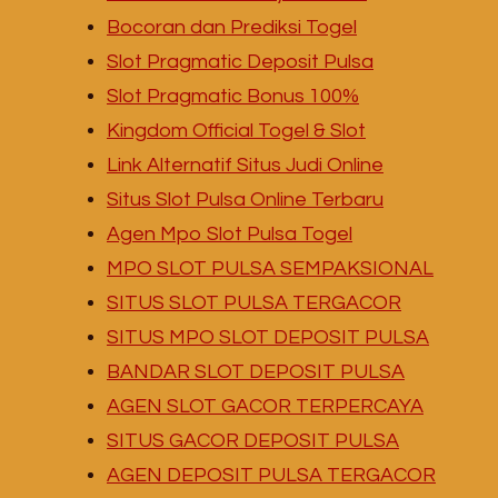
Bocoran dan Prediksi Togel
Slot Pragmatic Deposit Pulsa
Slot Pragmatic Bonus 100%
Kingdom Official Togel & Slot
Link Alternatif Situs Judi Online
Situs Slot Pulsa Online Terbaru
Agen Mpo Slot Pulsa Togel
MPO SLOT PULSA SEMPAKSIONAL
SITUS SLOT PULSA TERGACOR
SITUS MPO SLOT DEPOSIT PULSA
BANDAR SLOT DEPOSIT PULSA
AGEN SLOT GACOR TERPERCAYA
SITUS GACOR DEPOSIT PULSA
AGEN DEPOSIT PULSA TERGACOR