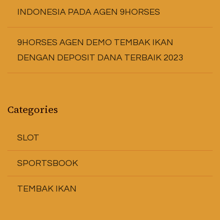
INDONESIA PADA AGEN 9HORSES
9HORSES AGEN DEMO TEMBAK IKAN
DENGAN DEPOSIT DANA TERBAIK 2023
Categories
SLOT
SPORTSBOOK
TEMBAK IKAN