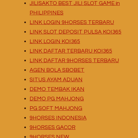
JILISAKTO BEST JILI SLOT GAME in
PHILIPPINES
LINK LOGIN 9HORSES TERBARU
LINK SLOT DEPOSIT PULSA KOI365
LINK LOGIN KOI365
LINK DAFTAR TERBARU KOI365
LINK DAFTAR 9HORSES TERBARU
AGEN BOLA SBOBET
SITUS AYAM ADUAN
DEMO TEMBAK IKAN
DEMO PG MAHJONG
PG SOFT MAHJONG
9HORSES INDONESIA
9HORSES GACOR
9HORSES NEW