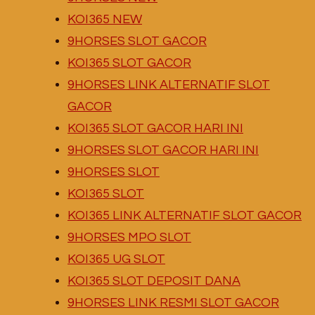
KOI365 NEW
9HORSES SLOT GACOR
KOI365 SLOT GACOR
9HORSES LINK ALTERNATIF SLOT
GACOR
KOI365 SLOT GACOR HARI INI
9HORSES SLOT GACOR HARI INI
9HORSES SLOT
KOI365 SLOT
KOI365 LINK ALTERNATIF SLOT GACOR
9HORSES MPO SLOT
KOI365 UG SLOT
KOI365 SLOT DEPOSIT DANA
9HORSES LINK RESMI SLOT GACOR