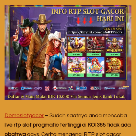
Demoslotgacor
– Sudah saatnya anda mencoba
live rtp slot pragmatic tertinggi di KOI365 tidak ada
obatnya
gays. Cerita mengenai RTP slot gacor