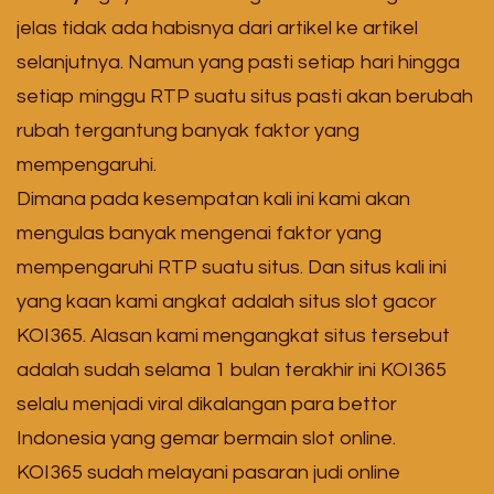
jelas tidak ada habisnya dari artikel ke artikel
selanjutnya. Namun yang pasti setiap hari hingga
setiap minggu RTP suatu situs pasti akan berubah
rubah tergantung banyak faktor yang
mempengaruhi.
Dimana pada kesempatan kali ini kami akan
mengulas banyak mengenai faktor yang
mempengaruhi RTP suatu situs. Dan situs kali ini
yang kaan kami angkat adalah situs slot gacor
KOI365. Alasan kami mengangkat situs tersebut
adalah sudah selama 1 bulan terakhir ini KOI365
selalu menjadi viral dikalangan para bettor
Indonesia yang gemar bermain slot online.
KOI365 sudah melayani pasaran judi online