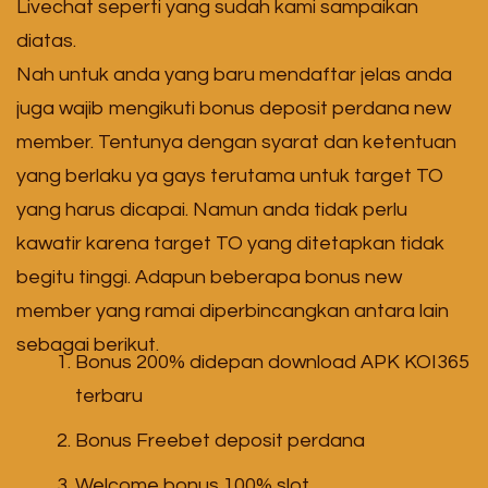
Livechat seperti yang sudah kami sampaikan
diatas.
Nah untuk anda yang baru mendaftar jelas anda
juga wajib mengikuti bonus deposit perdana new
member. Tentunya dengan syarat dan ketentuan
yang berlaku ya gays terutama untuk target TO
yang harus dicapai. Namun anda tidak perlu
kawatir karena target TO yang ditetapkan tidak
begitu tinggi. Adapun beberapa bonus new
member yang ramai diperbincangkan antara lain
sebagai berikut.
Bonus 200% didepan download APK KOI365
terbaru
Bonus Freebet deposit perdana
Welcome bonus 100% slot