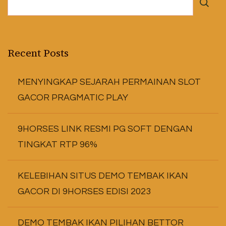
Recent Posts
MENYINGKAP SEJARAH PERMAINAN SLOT
GACOR PRAGMATIC PLAY
9HORSES LINK RESMI PG SOFT DENGAN
TINGKAT RTP 96%
KELEBIHAN SITUS DEMO TEMBAK IKAN
GACOR DI 9HORSES EDISI 2023
DEMO TEMBAK IKAN PILIHAN BETTOR