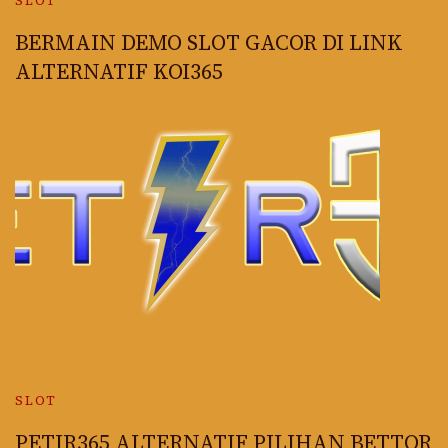
SLOT
BERMAIN DEMO SLOT GACOR DI LINK
ALTERNATIF KOI365
SLOT
PETIR365 ALTERNATIF PILIHAN BETTOR