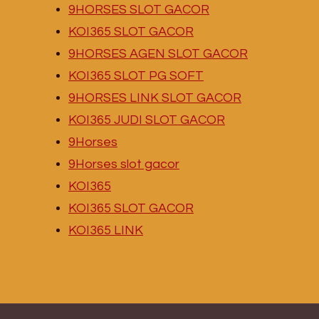
9HORSES SLOT GACOR
KOI365 SLOT GACOR
9HORSES AGEN SLOT GACOR
KOI365 SLOT PG SOFT
9HORSES LINK SLOT GACOR
KOI365 JUDI SLOT GACOR
9Horses
9Horses slot gacor
KOI365
KOI365 SLOT GACOR
KOI365 LINK