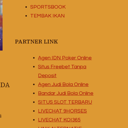
SPORTSBOOK
TEMBAK IKAN
PARTNER LINK
Agen IDN Poker Online
Situs Freebet Tanpa
Deposit
ADA
Agen Judi Bola Online
Bandar Judi Bola Online
SITUS SLOT TERBARU
LIVECHAT 9HORSES
i
LIVECHAT KOI365