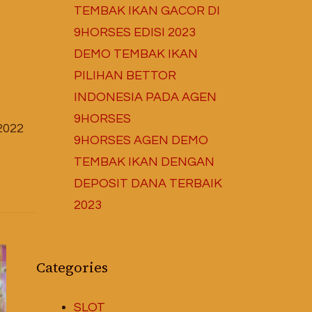
TEMBAK IKAN GACOR DI
9HORSES EDISI 2023
DEMO TEMBAK IKAN
PILIHAN BETTOR
INDONESIA PADA AGEN
9HORSES
2022
9HORSES AGEN DEMO
TEMBAK IKAN DENGAN
DEPOSIT DANA TERBAIK
2023
Categories
SLOT