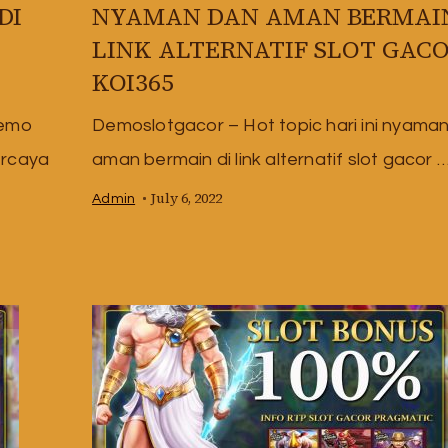
DI
NYAMAN DAN AMAN BERMAIN
LINK ALTERNATIF SLOT GAC
KOI365
demo
Demoslotgacor – Hot topic hari ini nyama
ercaya
aman bermain di link alternatif slot gacor 
July 6, 2022
Admin