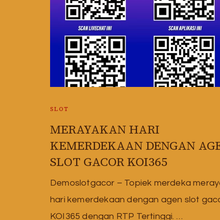
SLOT
MERAYAKAN HARI
KEMERDEKAAN DENGAN AG
SLOT GACOR KOI365
Demoslotgacor – Topiek merdeka mera
hari kemerdekaan dengan agen slot gac
KOI365 dengan RTP Tertinggi. …