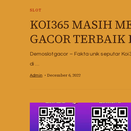
SLOT
KOI365 MASIH M
GACOR TERBAIK 
Demoslotgacor – Fakta unik seputar Koi
di …
December 6, 2022
Admin