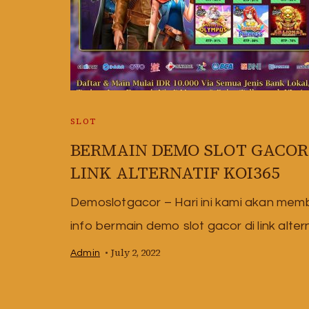
SLOT
BERMAIN DEMO SLOT GACOR
LINK ALTERNATIF KOI365
Demoslotgacor – Hari ini kami akan mem
info bermain demo slot gacor di link alter
July 2, 2022
Admin