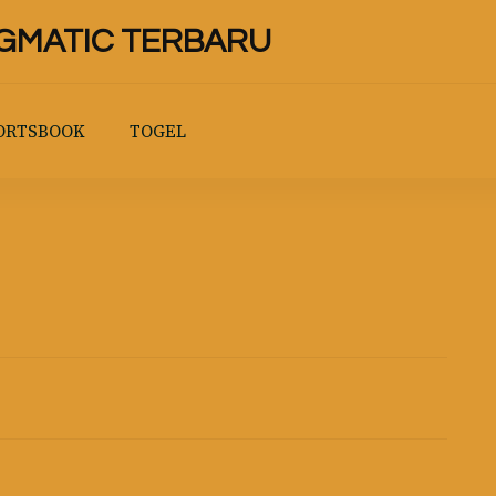
GMATIC TERBARU
ORTSBOOK
TOGEL