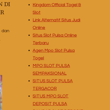
 DI
Kingdom Official Togel &
OR
Slot
Link Alternatif Situs Judi
Online
n dan
Situs Slot Pulsa Online
…
Terbaru
Agen Mpo Slot Pulsa
Togel
MPO SLOT PULSA
SEMPAKSIONAL
SITUS SLOT PULSA
TERGACOR
SITUS MPO SLOT
DEPOSIT PULSA