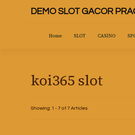
DEMO SLOT GACOR PRA
Home
SLOT
CASINO
SP
koi365 slot
Showing: 1 - 7 of 7 Articles