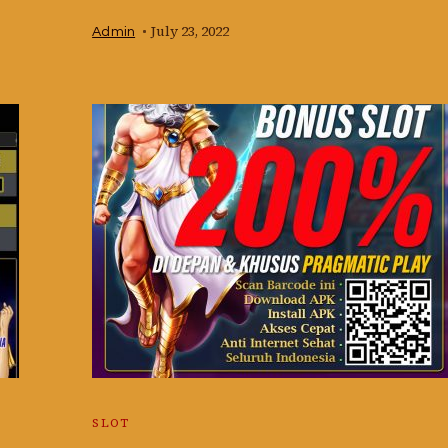
July 23, 2022
Admin
SLOT