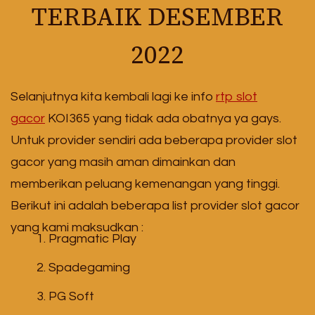
TERBAIK DESEMBER
2022
Selanjutnya kita kembali lagi ke info
rtp slot
gacor
KOI365 yang tidak ada obatnya ya gays.
Untuk provider sendiri ada beberapa provider slot
gacor yang masih aman dimainkan dan
memberikan peluang kemenangan yang tinggi.
Berikut ini adalah beberapa list provider slot gacor
yang kami maksudkan :
Pragmatic Play
Spadegaming
PG Soft