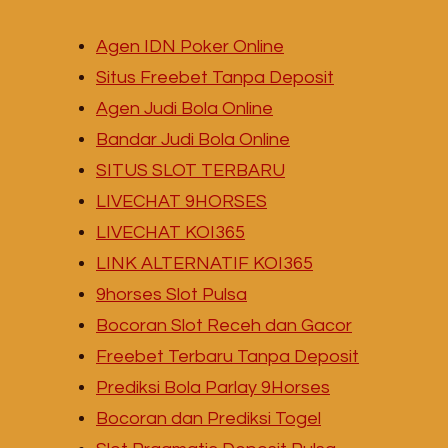
Agen IDN Poker Online
Situs Freebet Tanpa Deposit
Agen Judi Bola Online
Bandar Judi Bola Online
SITUS SLOT TERBARU
LIVECHAT 9HORSES
LIVECHAT KOI365
LINK ALTERNATIF KOI365
9horses Slot Pulsa
Bocoran Slot Receh dan Gacor
Freebet Terbaru Tanpa Deposit
Prediksi Bola Parlay 9Horses
Bocoran dan Prediksi Togel