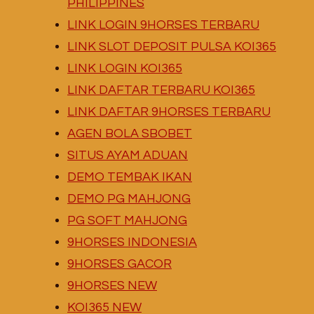
PHILIPPINES
LINK LOGIN 9HORSES TERBARU
LINK SLOT DEPOSIT PULSA KOI365
LINK LOGIN KOI365
LINK DAFTAR TERBARU KOI365
LINK DAFTAR 9HORSES TERBARU
AGEN BOLA SBOBET
SITUS AYAM ADUAN
DEMO TEMBAK IKAN
DEMO PG MAHJONG
PG SOFT MAHJONG
9HORSES INDONESIA
9HORSES GACOR
9HORSES NEW
KOI365 NEW