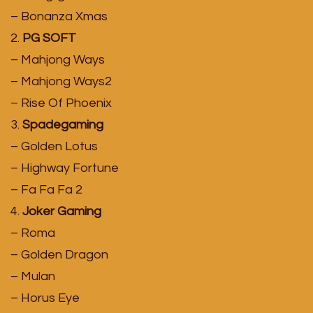
– Bonanza Xmas
2.
PG SOFT
– Mahjong Ways
– Mahjong Ways2
– Rise Of Phoenix
3.
Spadegaming
– Golden Lotus
– Highway Fortune
– Fa Fa Fa 2
4.
Joker Gaming
– Roma
– Golden Dragon
– Mulan
– Horus Eye