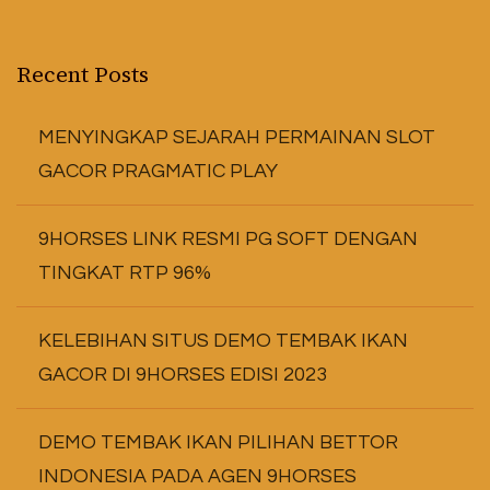
Recent Posts
MENYINGKAP SEJARAH PERMAINAN SLOT
GACOR PRAGMATIC PLAY
9HORSES LINK RESMI PG SOFT DENGAN
TINGKAT RTP 96%
KELEBIHAN SITUS DEMO TEMBAK IKAN
GACOR DI 9HORSES EDISI 2023
DEMO TEMBAK IKAN PILIHAN BETTOR
INDONESIA PADA AGEN 9HORSES