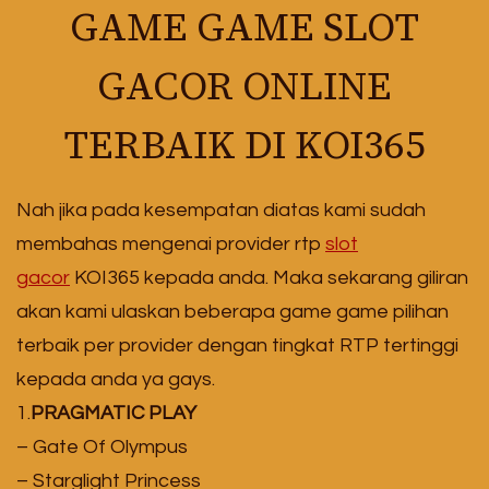
GAME GAME SLOT
GACOR ONLINE
TERBAIK DI KOI365
Nah jika pada kesempatan diatas kami sudah
membahas mengenai provider rtp
slot
gacor
KOI365 kepada anda. Maka sekarang giliran
akan kami ulaskan beberapa game game pilihan
terbaik per provider dengan tingkat RTP tertinggi
kepada anda ya gays.
1.
PRAGMATIC PLAY
– Gate Of Olympus
– Starglight Princess