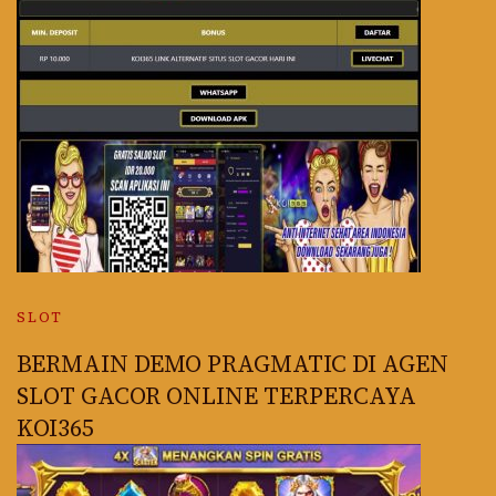
SLOT
BERMAIN DEMO PRAGMATIC DI AGEN
SLOT GACOR ONLINE TERPERCAYA
KOI365