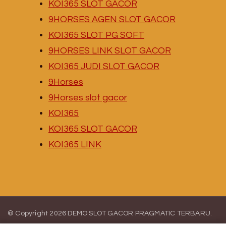
KOI365 SLOT GACOR
9HORSES AGEN SLOT GACOR
KOI365 SLOT PG SOFT
9HORSES LINK SLOT GACOR
KOI365 JUDI SLOT GACOR
9Horses
9Horses slot gacor
KOI365
KOI365 SLOT GACOR
KOI365 LINK
© Copyright 2026
DEMO SLOT GACOR PRAGMATIC TERBARU
.