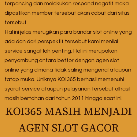
terpancing dan melakukan respond negatif maka
dipastikan member tersebut akan cabut dari situs
tersebut.
Hal ini jelas merugikan para bandar slot online yang
ada dan dari perspektif tersebut kami menilai
service sangat lah penting. Hal ini merupakan
penyambung antara bettor dengan agen slot
online yang dimana tidak saling mengenal ataupun
tatap muka. Uniknya KOI365 berhasil memenuhi
syarat service ataupun pelayanan tersebut alhasil
masih bertahan dari tahun 2011 hingga saat ini.
KOI365 MASIH MENJADI
AGEN SLOT GACOR