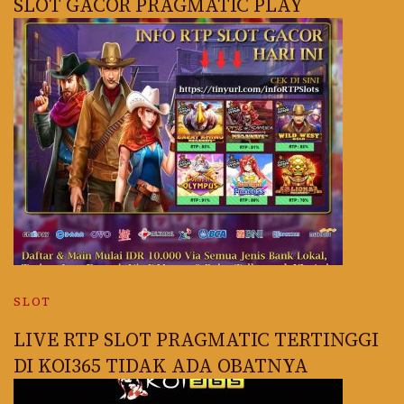
SLOT GACOR PRAGMATIC PLAY
SLOT
LIVE RTP SLOT PRAGMATIC TERTINGGI
DI KOI365 TIDAK ADA OBATNYA