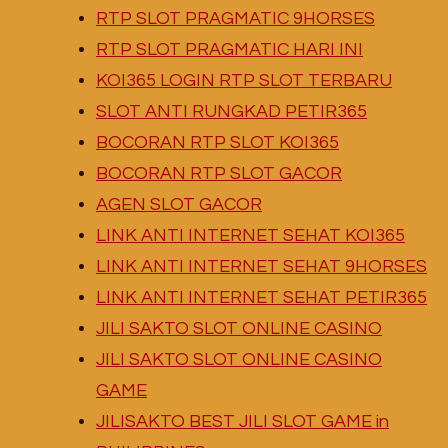
RTP SLOT PRAGMATIC 9HORSES
RTP SLOT PRAGMATIC HARI INI
KOI365 LOGIN RTP SLOT TERBARU
SLOT ANTI RUNGKAD PETIR365
BOCORAN RTP SLOT KOI365
BOCORAN RTP SLOT GACOR
AGEN SLOT GACOR
LINK ANTI INTERNET SEHAT KOI365
LINK ANTI INTERNET SEHAT 9HORSES
LINK ANTI INTERNET SEHAT PETIR365
JILI SAKTO SLOT ONLINE CASINO
JILI SAKTO SLOT ONLINE CASINO
GAME
JILISAKTO BEST JILI SLOT GAME in