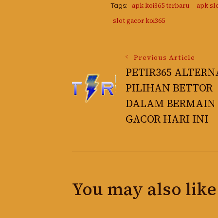
apk koi365 terbaru
apk sl
Tags:
slot gacor koi365
Post
Previous Article
PETIR365 ALTERN
PILIHAN BETTOR
Navigation
DALAM BERMAIN 
GACOR HARI INI
You may also like