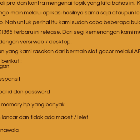
i pro dan kontra mengenai topik yang kita bahas ini. 
p main melalui aplikasi hasilnya sama saja ataupun le
b. Nah untuk perihal itu kami sudah coba beberapa bul
OI365 terbaru ini release. Dari segi kemenangan kami 
dengan versi web / desktop.
 yang kami rasakan dari bermain slot gacor melalui A
berikut :
ngan
esponsif
pal id dan password
 memory hp yang banyak
 lancar dan tidak ada macet / lelet
/ nawala