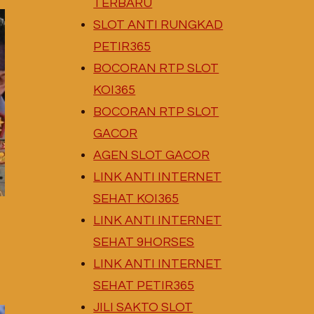
TERBARU
SLOT ANTI RUNGKAD
PETIR365
BOCORAN RTP SLOT
KOI365
BOCORAN RTP SLOT
GACOR
AGEN SLOT GACOR
LINK ANTI INTERNET
SEHAT KOI365
LINK ANTI INTERNET
SEHAT 9HORSES
LINK ANTI INTERNET
SEHAT PETIR365
JILI SAKTO SLOT