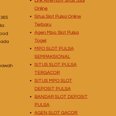
Link Alternatif Situs Judi
Online
Situs Slot Pulsa Online
i365
Terbaru
da
Agen Mpo Slot Pulsa
mood
Togel
k ada
MPO SLOT PULSA
SEMPAKSIONAL
SITUS SLOT PULSA
ibawah
TERGACOR
SITUS MPO SLOT
DEPOSIT PULSA
BANDAR SLOT DEPOSIT
PULSA
AGEN SLOT GACOR