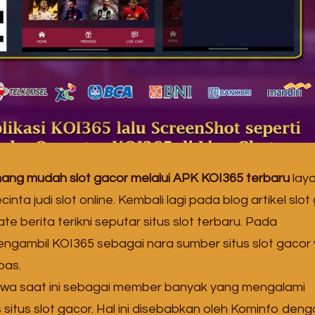
ang mudah slot gacor melalui APK KOI365 terbaru
lay
nta judi slot online. Kembali lagi pada blog artikel slot
e berita terikni seputar situs slot terbaru. Pada
mengambil KOI365 sebagai nara sumber situs slot gacor
pas.
bahwa saat ini sebagai member banyak yang mengalami
situs slot gacor. Hal ini disebabkan oleh Kominfo den