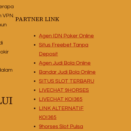
berapa
n VPN.
PARTNER LINK
mun
Agen IDN Poker Online
di
Situs Freebet Tanpa
okir
Deposit
Agen Judi Bola Online
 dalam
Bandar Judi Bola Online
SITUS SLOT TERBARU
LIVECHAT 9HORSES
UI
LIVECHAT KOI365
LINK ALTERNATIF
KOI365
9horses Slot Pulsa